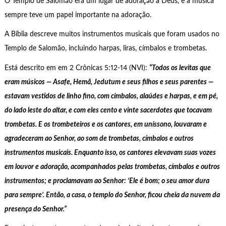
O Templo de Salomão era um lugar de adoração a Deus, e a música
sempre teve um papel importante na adoração.
A Bíblia descreve muitos instrumentos musicais que foram usados no
Templo de Salomão, incluindo harpas, liras, címbalos e trombetas.
Está descrito em em 2 Crônicas 5:12-14 (NVI):
“Todos os levitas que
eram músicos — Asafe, Hemã, Jedutum e seus filhos e seus parentes —
estavam vestidos de linho fino, com címbalos, alaúdes e harpas, e em pé,
do lado leste do altar, e com eles cento e vinte sacerdotes que tocavam
trombetas. E os trombeteiros e os cantores, em uníssono, louvaram e
agradeceram ao Senhor, ao som de trombetas, címbalos e outros
instrumentos musicais. Enquanto isso, os cantores elevavam suas vozes
em louvor e adoração, acompanhados pelas trombetas, címbalos e outros
instrumentos; e proclamavam ao Senhor: ‘Ele é bom; o seu amor dura
para sempre’. Então, a casa, o templo do Senhor, ficou cheia da nuvem da
presença do Senhor.”